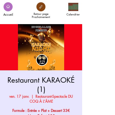
Retour page
Accueil
Calendrier
Prochainement
Restaurant KARAOKÉ
(1)
ven. 17 janv.
  |  
Restaurant-Spectacle DU
COQ À L'ÂME
Formule : Entrée + Plat + Dessert 33€