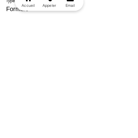
Type de billet
Accueil
Appeler
Email
Formule
Plus d'info
Prix
33,00 €
Vente expirée
Type de billet
Menu Enfant
Plus d'info
Prix
18,00 €