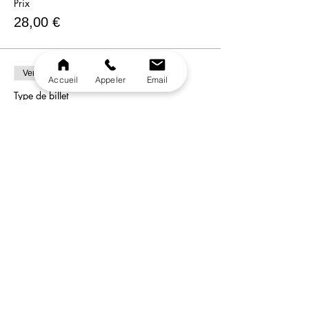
Prix
28,00 €
Vente expirée
Accueil
Appeler
Email
Type de billet
Formule DalidaE
Plus d'info
Prix
35,00 €
Vente expirée
Type de billet
Menu Enfant
Plus d'info