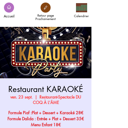
Retour page
Accueil
Calendrier
Prochainement
Restaurant KARAOKÉ
ven. 23 sept.
  |  
Restaurant-Spectacle DU
COQ À L'ÂME
Formule Piaf :Plat + Dessert + Karaoké 28€
Formule Dalida : Entrée + Plat + Dessert 35€
Menu Enfant 18€