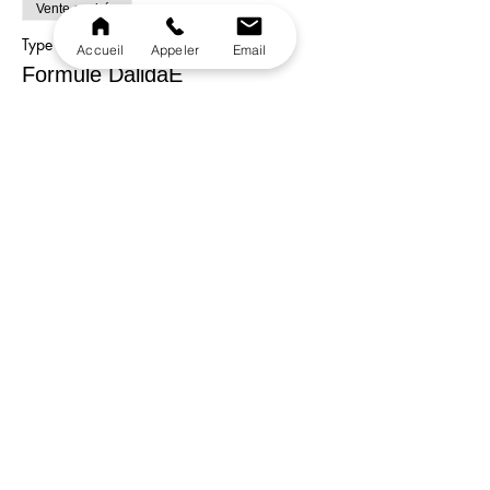
Vente expirée
Type de billet
Accueil
Appeler
Email
Formule DalidaE
Plus d'info
Prix
35,00 €
Vente expirée
Type de billet
Menu Enfant
Plus d'info
Prix
18,00 €