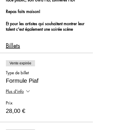
Repas faits maison!
Et pour les artistes qui souhaitent montrer leur
talent c'est également une soirée scène
ouverte! C'est le moment de venir avec votre
guitare ou tout autre instrument et montrer au
Billets
public votre talent!
Vous allez passer une soirée incroyable, dans
une ambiance ultra conviviale, familiale
Vente expirée
et professionnelle!
Type de billet
19h - 00h30
Formule Piaf
Plus d'info
Prix
28,00 €