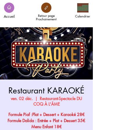
Retour page
Accueil
Calendrier
Prochainement
Restaurant KARAOKÉ
ven. 02 déc.
  |  
Restaurant-Spectacle DU
COQ À L'ÂME
Formule Piaf :Plat + Dessert + Karaoké 28€
Formule Dalida : Entrée + Plat + Dessert 35€
Menu Enfant 18€