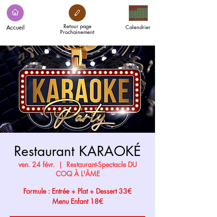
Retour page
Accueil
Calendrier
Prochainement
Restaurant KARAOKÉ
ven. 24 févr.
  |  
Restaurant-Spectacle DU
COQ À L'ÂME
Formule : Entrée + Plat + Dessert 33€
Menu Enfant 18€