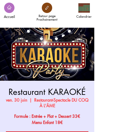
Retour page
Accueil
Calendrier
Prochainement
Restaurant KARAOKÉ
ven. 30 juin
  |  
Restaurant-Spectacle DU COQ
À L'ÂME
Formule : Entrée + Plat + Dessert 33€
Menu Enfant 18€