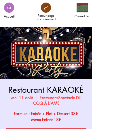
Retour page
Accueil
Calendrier
Prochainement
Restaurant KARAOKÉ
ven. 11 août
  |  
Restaurant-Spectacle DU
COQ À L'ÂME
Formule : Entrée + Plat + Dessert 33€
Menu Enfant 18€