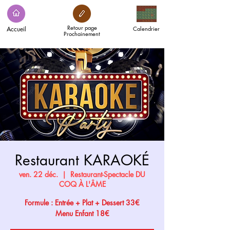
Retour page
Accueil
Calendrier
Prochainement
Restaurant KARAOKÉ
ven. 22 déc.
  |  
Restaurant-Spectacle DU
COQ À L'ÂME
Formule : Entrée + Plat + Dessert 33€
Menu Enfant 18€