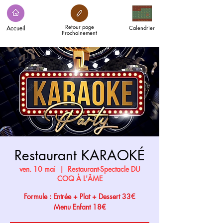
Retour page
Accueil
Calendrier
Prochainement
Restaurant KARAOKÉ
ven. 10 mai
  |  
Restaurant-Spectacle DU
COQ À L'ÂME
Formule : Entrée + Plat + Dessert 33€
Menu Enfant 18€