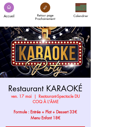
Retour page
Accueil
Calendrier
Prochainement
Restaurant KARAOKÉ
ven. 17 mai
  |  
Restaurant-Spectacle DU
COQ À L'ÂME
Formule : Entrée + Plat + Dessert 33€
Menu Enfant 18€