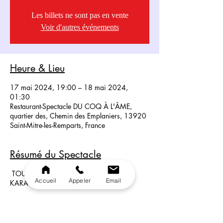
Les billets ne sont pas en vente
Voir d'autres événements
Heure & Lieu
17 mai 2024, 19:00 – 18 mai 2024,
01:30
Restaurant-Spectacle DU COQ À L'ÂME,
quartier des, Chemin des Emplaniers, 13920
Saint-Mitre-les-Remparts, France
Résumé du Spectacle
TOUS LES VENDREDIS SOIR C'EST
Accueil
Appeler
Email
KARAOKÉ & SCÈNE OUVERTE
Un karaoké en condition live pro: sur scène,
face public, son Ultra HD, Lumières HD!