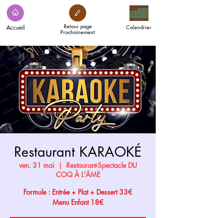
Retour page
Accueil
Calendrier
Prochainement
Restaurant KARAOKÉ
ven. 31 mai
  |  
Restaurant-Spectacle DU
COQ À L'ÂME
Formule : Entrée + Plat + Dessert 33€
Menu Enfant 18€