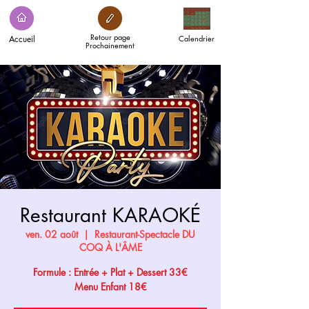
Retour page
Accueil
Calendrier
Prochainement
Restaurant KARAOKÉ
ven. 02 août
  |  
Restaurant-Spectacle DU
COQ À L'ÂME
Formule : Entrée + Plat + Dessert 33€
Menu Enfant 18€