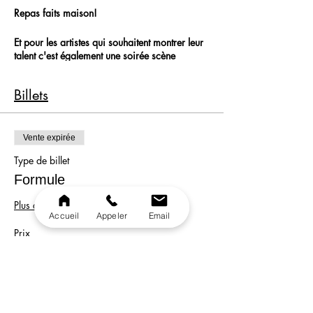
Repas faits maison!
Et pour les artistes qui souhaitent montrer leur
talent c'est également une soirée scène
ouverte! C'est le moment de venir avec votre
guitare ou tout autre instrument et montrer au
Billets
public votre talent!
Vous allez passer une soirée incroyable, dans
une ambiance ultra conviviale, familiale
Vente expirée
et professionnelle!
Type de billet
19h - 00h30
Formule
Plus d'info
Accueil
Appeler
Email
Prix
33,00 €
Vente expirée