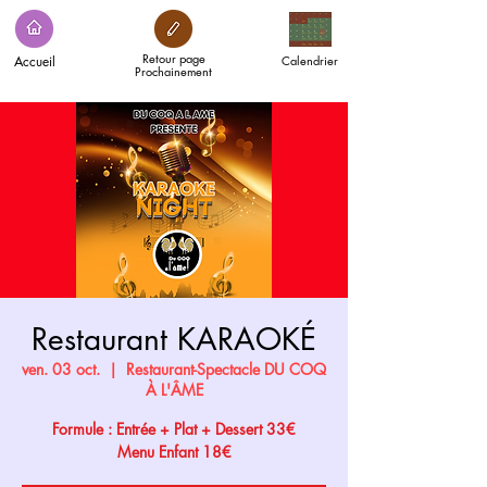
Retour page
Accueil
Calendrier
Prochainement
Restaurant KARAOKÉ
ven. 03 oct.
  |  
Restaurant-Spectacle DU COQ
À L'ÂME
Formule : Entrée + Plat + Dessert 33€
Menu Enfant 18€