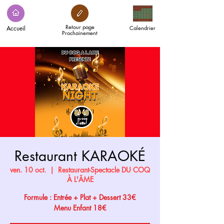
Retour page
Accueil
Calendrier
Prochainement
Restaurant KARAOKÉ
ven. 10 oct.
  |  
Restaurant-Spectacle DU COQ
À L'ÂME
Formule : Entrée + Plat + Dessert 33€
Menu Enfant 18€