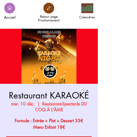
Retour page
Accueil
Calendrier
Prochainement
Restaurant KARAOKÉ
mer. 10 déc.
  |  
Restaurant-Spectacle DU
COQ À L'ÂME
Formule : Entrée + Plat + Dessert 33€
Menu Enfant 18€