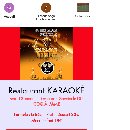
Retour page
Accueil
Calendrier
Prochainement
Restaurant KARAOKÉ
ven. 13 mars
  |  
Restaurant-Spectacle DU
COQ À L'ÂME
Formule : Entrée + Plat + Dessert 33€
Menu Enfant 18€