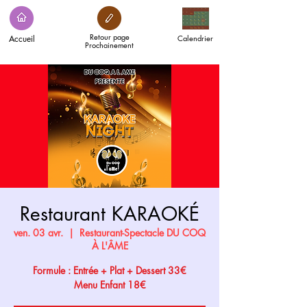
Retour page
Accueil
Calendrier
Prochainement
Restaurant KARAOKÉ
ven. 03 avr.
  |  
Restaurant-Spectacle DU COQ
À L'ÂME
Formule : Entrée + Plat + Dessert 33€
Menu Enfant 18€