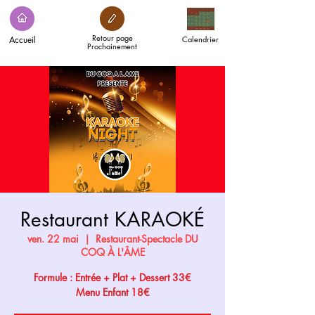
Retour page
Accueil
Calendrier
Prochainement
Restaurant KARAOKÉ
ven. 22 mai
  |  
Restaurant-Spectacle DU
COQ À L'ÂME
Formule : Entrée + Plat + Dessert 33€
Menu Enfant 18€