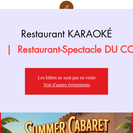
Retour page
Prochainement
Restaurant KARAOKÉ
n
  |  
Restaurant-Spectacle DU 
Les billets ne sont pas en vente
Voir d'autres événements