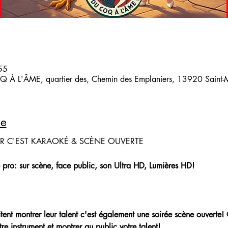
55
 À L'ÂME, quartier des, Chemin des Emplaniers, 13920 Saint-Mi
le
IR C'EST KARAOKÉ & SCÈNE OUVERTE
 pro: sur scène, face public, son Ultra HD, Lumières HD!
aitent montrer leur talent c'est également une soirée scène ouverte!
re instrument et montrer au public votre talent!