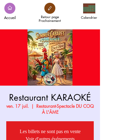
Retour page
Accueil
Calendrier
Prochainement
Restaurant KARAOKÉ
ven. 17 juil.
  |  
Restaurant-Spectacle DU COQ
À L'ÂME
Les billets ne sont pas en vente
Voir d'autres événements