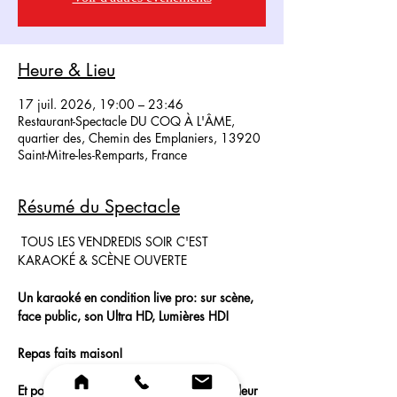
Heure & Lieu
17 juil. 2026, 19:00 – 23:46
Restaurant-Spectacle DU COQ À L'ÂME,
quartier des, Chemin des Emplaniers, 13920
Saint-Mitre-les-Remparts, France
Résumé du Spectacle
 TOUS LES VENDREDIS SOIR C'EST 
KARAOKÉ & SCÈNE OUVERTE
Un karaoké en condition live pro: sur scène, 
face public, son Ultra HD, Lumières HD!
Repas faits maison!
Et pour les artistes qui souhaitent montrer leur 