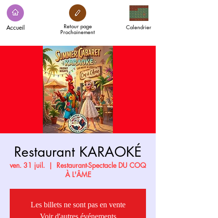
Retour page
Accueil
Calendrier
Prochainement
Restaurant KARAOKÉ
ven. 31 juil.
  |  
Restaurant-Spectacle DU COQ
À L'ÂME
Les billets ne sont pas en vente
Voir d'autres événements