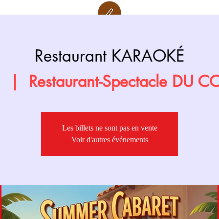
Retour page
Prochainement
Restaurant KARAOKÉ
.
  |  
Restaurant-Spectacle DU 
Les billets ne sont pas en vente
Voir d'autres événements