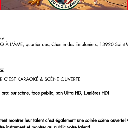
:56
 À L'ÂME, quartier des, Chemin des Emplaniers, 13920 Saint-Mi
le
IR C'EST KARAOKÉ & SCÈNE OUVERTE
 pro: sur scène, face public, son Ultra HD, Lumières HD!
aitent montrer leur talent c'est également une soirée scène ouverte!
re instrument et montrer au public votre talent!