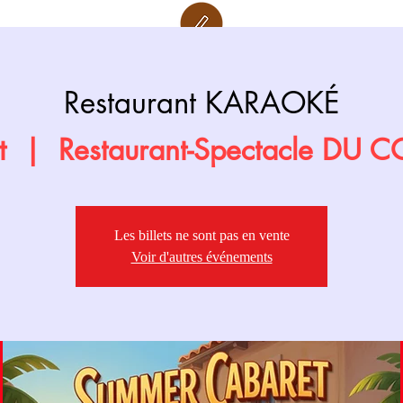
Retour page
Prochainement
Restaurant KARAOKÉ
t
  |  
Restaurant-Spectacle DU 
Les billets ne sont pas en vente
Voir d'autres événements