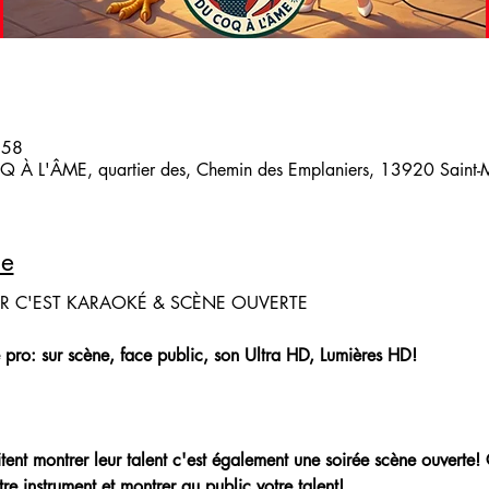
:58
 À L'ÂME, quartier des, Chemin des Emplaniers, 13920 Saint-Mi
le
IR C'EST KARAOKÉ & SCÈNE OUVERTE
 pro: sur scène, face public, son Ultra HD, Lumières HD!
aitent montrer leur talent c'est également une soirée scène ouverte!
re instrument et montrer au public votre talent!