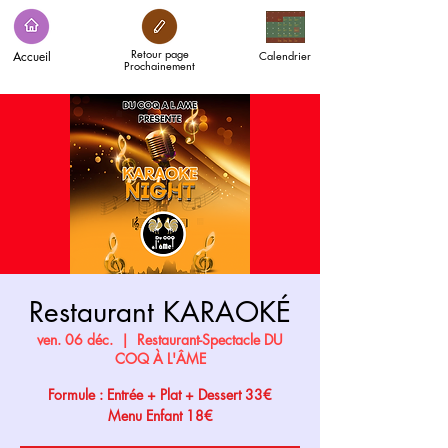
Retour page
Accueil
Calendrier
Prochainement
Restaurant KARAOKÉ
ven. 06 déc.
  |  
Restaurant-Spectacle DU
COQ À L'ÂME
Formule : Entrée + Plat + Dessert 33€
Menu Enfant 18€