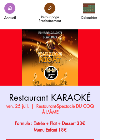
Retour page
Accueil
Calendrier
Prochainement
Restaurant KARAOKÉ
ven. 25 juil.
  |  
Restaurant-Spectacle DU COQ
À L'ÂME
Formule : Entrée + Plat + Dessert 33€
Menu Enfant 18€