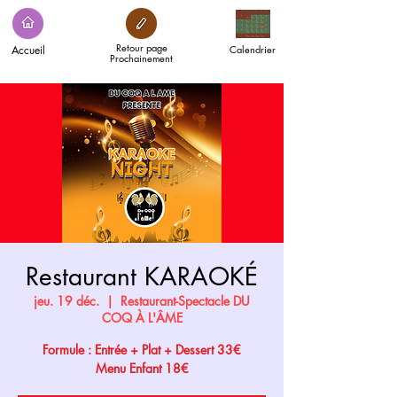
Retour page
Accueil
Calendrier
Prochainement
Restaurant KARAOKÉ
jeu. 19 déc.
  |  
Restaurant-Spectacle DU
COQ À L'ÂME
Formule : Entrée + Plat + Dessert 33€
Menu Enfant 18€