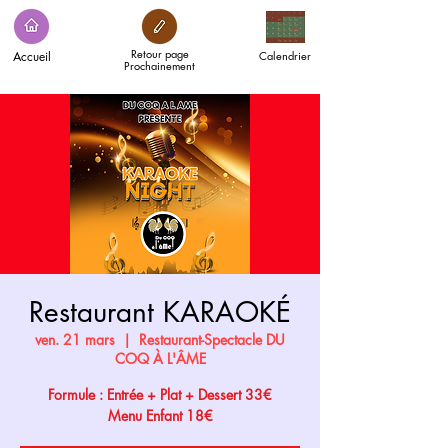
Retour page
Accueil
Calendrier
Prochainement
Restaurant KARAOKÉ
ven. 21 mars
  |  
Restaurant-Spectacle DU
COQ À L'ÂME
Formule : Entrée + Plat + Dessert 33€
Menu Enfant 18€