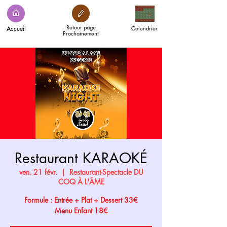
Retour page
Accueil
Calendrier
Prochainement
Restaurant KARAOKÉ
ven. 21 févr.
  |  
Restaurant-Spectacle DU
COQ À L'ÂME
Formule : Entrée + Plat + Dessert 33€
Menu Enfant 18€