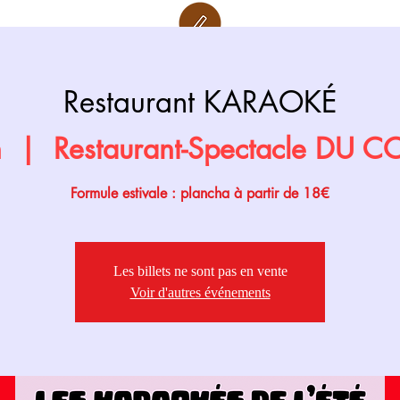
Retour page
Prochainement
Restaurant KARAOKÉ
n
  |  
Restaurant-Spectacle DU 
Formule estivale : plancha à partir de 18€
Les billets ne sont pas en vente
Voir d'autres événements