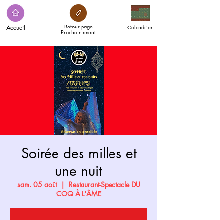
Retour page
Accueil
Calendrier
Prochainement
Soirée des milles et
une nuit
sam. 05 août
  |  
Restaurant-Spectacle DU
COQ À L'ÂME