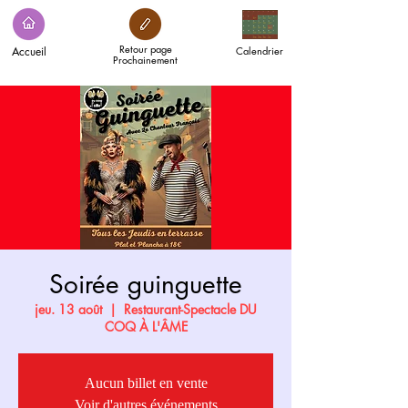
Retour page
Accueil
Calendrier
Prochainement
Soirée guinguette
jeu. 13 août
  |  
Restaurant-Spectacle DU
COQ À L'ÂME
Aucun billet en vente
Voir d'autres événements