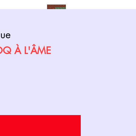
Calendrier
que
COQ À L'ÂME