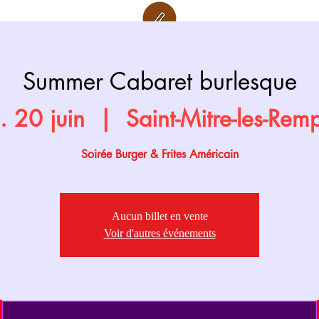
Retour page
Prochainement
Summer Cabaret burlesque
. 20 juin
  |  
Saint-Mitre-les-Rem
Soirée Burger & Frites Américain
Aucun billet en vente
Voir d'autres événements