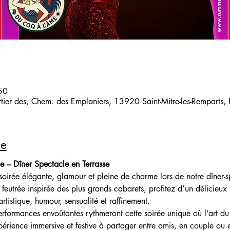
50
artier des, Chem. des Emplaniers, 13920 Saint-Mitre-les-Remparts,
le
ge – Dîner Spectacle en Terrasse
soirée élégante, glamour et pleine de charme lors de notre dîner-
feutrée inspirée des plus grands cabarets, profitez d’un délicieux
rtistique, humour, sensualité et raffinement.
 performances envoûtantes rythmeront cette soirée unique où l’art d
rience immersive et festive à partager entre amis, en couple ou e