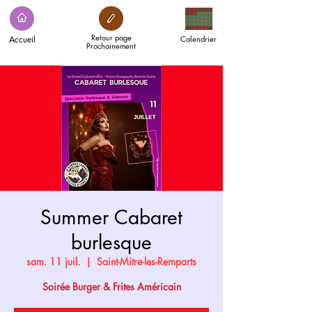
Retour page
Accueil
Calendrier
Prochainement
Summer Cabaret
burlesque
sam. 11 juil.
  |  
Saint-Mitre-les-Remparts
Soirée Burger & Frites Américain