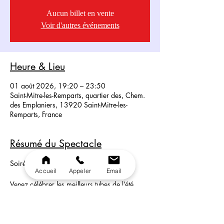
Aucun billet en vente
Voir d'autres événements
Heure & Lieu
01 août 2026, 19:20 – 23:50
Saint-Mitre-les-Remparts, quartier des, Chem.
des Emplaniers, 13920 Saint-Mitre-les-
Remparts, France
Résumé du Spectacle
Soirée Tubes de l’Été :
Accueil
Appeler
Email
Venez célébrer les meilleurs tubes de l’été 
sous les étoiles, sur notre terrasse conviviale. 
Au menu, une portion gourmande de moules-
frites, accompagnée d’un show vibrant qui 