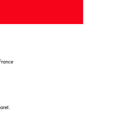
 France
aret. 