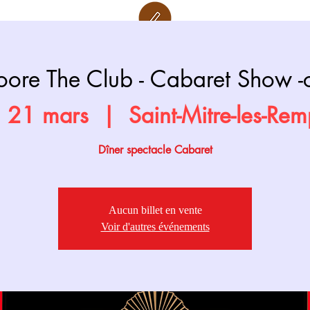
Retour page
Prochainement
ore The Club - Cabaret Show -
 21 mars
  |  
Saint-Mitre-les-Rem
Dîner spectacle Cabaret
Aucun billet en vente
Voir d'autres événements