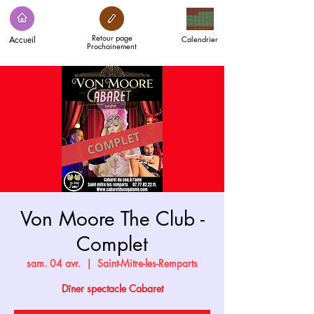
Retour page
Accueil
Calendrier
Prochainement
Von Moore The Club -
Complet
sam. 04 avr.
  |  
Saint-Mitre-les-Remparts
Dîner spectacle Cabaret