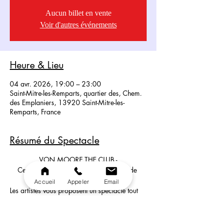
Aucun billet en vente
Voir d'autres événements
Heure & Lieu
04 avr. 2026, 19:00 – 23:00
Saint-Mitre-les-Remparts, quartier des, Chem.
des Emplaniers, 13920 Saint-Mitre-les-
Remparts, France
Résumé du Spectacle
VON MOORE THE CLUB -
Cette année Vita Von Moore a décidé de 
créer le Von Moore Club Cabaret. 
Accueil
Appeler
Email
Les artistes vous proposent un spectacle tout 
nouveau. 
Du grand Cabaret!