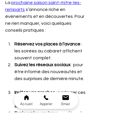
La 
prochaine saison saint-mitre-les-
remparts
 s’annonce riche en 
événements et en découvertes. Pour 
ne rien manquer, voici quelques 
conseils pratiques :
Réservez vos places à l’avance
 : 
les soirées au cabaret affichent 
souvent complet.
Suivez les réseaux sociaux
 : pour 
être informé des nouveautés et 
des surprises de dernière minute.
Invitez vos proches
 : partager ces 
moments rend l’expérience 
Accueil
Appeler
Email
encore plus mémorable.
Explorez les environs
 : profitez de 
votre venue pour découvrir les 
charmes de Saint-Mitre-les-